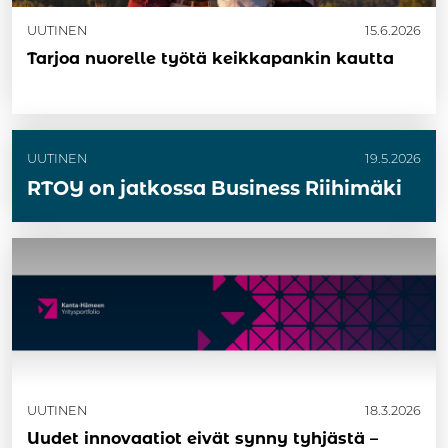
UUTINEN
15.6.2026
Tarjoa nuorelle työtä keikkapankin kautta
UUTINEN
19.5.2026
RTOY on jatkossa Business Riihimäki
UUTINEN
18.3.2026
Uudet innovaatiot eivät synny tyhjästä –