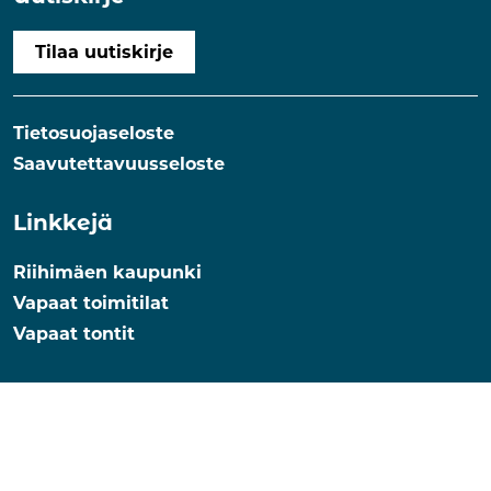
Tilaa uutiskirje
Tietosuojaseloste
Saavutettavuusseloste
Linkkejä
Riihimäen kaupunki
Vapaat toimitilat
Vapaat tontit