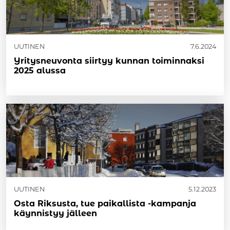
UUTINEN
7.6.2024
Yritysneuvonta siirtyy kunnan toiminnaksi
2025 alussa
UUTINEN
5.12.2023
Osta Rik­sus­ta, tue pai­kal­lis­ta -kam­pan­ja
käyn­nis­tyy jäl­leen