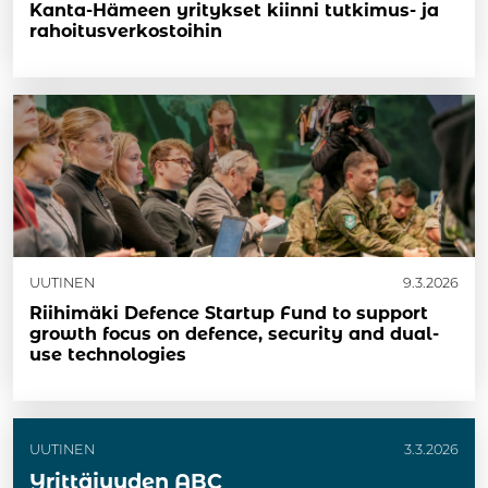
Kanta-Hämeen yritykset kiinni tutkimus- ja
rahoitusverkostoihin
UUTINEN
9.3.2026
Riihimäki Defence Startup Fund to support
growth focus on defence, security and dual-
use technologies
UUTINEN
3.3.2026
Yrittäjyyden ABC