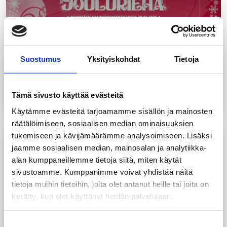
Suostumus
Yksityiskohdat
Tietoja
UUTINEN
27.10.2025
Joulurieha Riihimäen kaupunkikeskustassa
Tämä sivusto käyttää evästeitä
Käytämme evästeitä tarjoamamme sisällön ja mainosten
räätälöimiseen, sosiaalisen median ominaisuuksien
tukemiseen ja kävijämäärämme analysoimiseen. Lisäksi
jaamme sosiaalisen median, mainosalan ja analytiikka-
alan kumppaneillemme tietoja siitä, miten käytät
sivustoamme. Kumppanimme voivat yhdistää näitä
tietoja muihin tietoihin, joita olet antanut heille tai joita on
kerätty, kun olet käyttänyt heidän palvelujaan.
UUTINEN
2.10.2025
Suomen Uusyrityskeskukset ry:n tuore