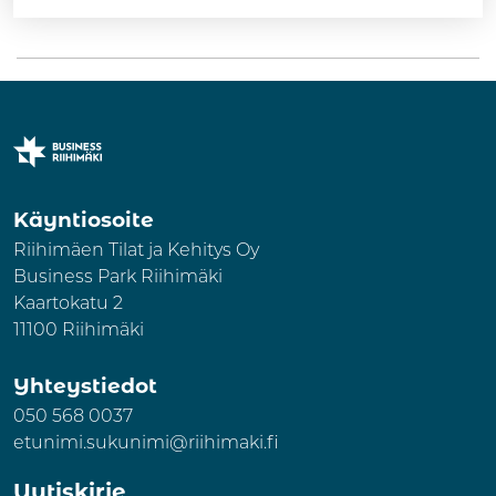
Käyntiosoite
Riihimäen Tilat ja Kehitys Oy
Business Park Riihimäki
Kaartokatu 2
11100 Riihimäki
Yhteystiedot
050 568 0037
etunimi.sukunimi@riihimaki.fi
Uutiskirje