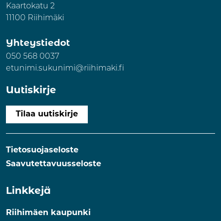
Kaartokatu 2
11100 Riihimäki
Yhteystiedot
050 568 0037
etunimi.sukunimi@riihimaki.fi
Uutiskirje
Tilaa uutiskirje
Tietosuojaseloste
Saavutettavuusseloste
Linkkejä
Riihimäen kaupunki