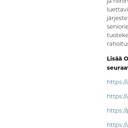
ja niihi
luettavi
järjeste
seniorie
tuoteke
rahoitu
Lisää 
seuraav
https://
https:/
https:/
https:/