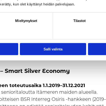
n kerätty, kun olet käyttänyt heidän palvelujaan.
en toteutusaika
1.1.2024–31.12.2025
et esiin – elämystaloudesta kasvua matkail
Mieltymykset
Tilastot
Hämeen maakunnan hanke, jossa lähdetään
mään maaseudun elämystoimijoiden liiketoimi
amista. Hankkeen avulla tuodaan toimijoille t
iminnan kehittämisestä, digitaalisten alustojen
Salli valinta
ksestä ja vaihtoehdoista, sekä kansainvälist
isuuksista.
s – Smart Silver Economy
en toteutusaika 1.1.2019–31.12.2021
 senioritaloutta Itämeren maiden alueella.
itteisen BSR Interreg Osiris -hankkeen (2019–