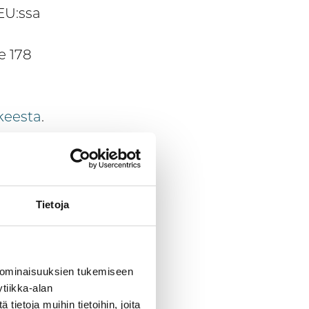
 EU:ssa
e 178
keesta
.
8 9570
Tietoja
ua
 ominaisuuksien tukemiseen
tiikka-alan
hanke
ietoja muihin tietoihin, joita