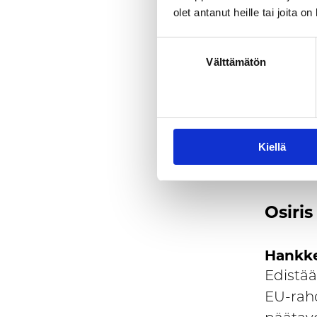
olet antanut heille tai joita o
Hankke
Elämyks
Välttämätön
Kanta-
edistä
digiosa
liiketo
Kiellä
merkity
mahdoll
Osiri
Hankke
Edistää
EU-raho