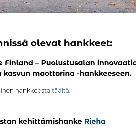
nissä olevat hankkeet:
e Finland – Puolustusalan innovaati
 kasvun moottorina -hankkeeseen.
tinen hankkeesta
täältä
.
stan kehittämishanke
Rieha