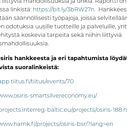
n liittyviä mahdollisuuksia ja uhkia. Raportti on
ssa linkistä:
https://bit.ly/3bRW27n
. Hankkees
tään säännöllisesti työpajoja, joissa selvitellää
n odotuksia uusille tuotteille ja palveluille, yri
hitystä koskevia tarpeita sekä niihin liittyviä
smahdollisuuksia.
Osiris hankkeesta ja eri tapahtumista löydä
ista suoralinkeistä:
app.tiitus.fi/tiitus/events/70
/www.osiris-smartsilvereconomy.eu/
/projects.interreg-baltic.eu/projects/osiris-188.
/www.hamk.fi/projects/osiris-bsr/?lang=en