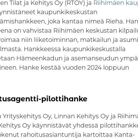
en Tilat ja Kehitys Oy (RTOY) ja
Riihimäen kau
äynnistäneet kaupunkikeskustan
ttämishankkeen, joka kantaa nimeä Rieha. Ha
eena on vahvistaa Riihimäen keskustan kilpai
voimaa niin liiketoiminnan, matkailun ja asum
lmasta. Hankkeessa kaupunkikeskustalla
tetaan Hämeenkadun ja asemanseudun ympär
uineen. Hanke kestää vuoden 2024 loppuun
tusagentti-pilottihanke
 Yrityskehitys Oy, Linnan Kehitys Oy ja Riihi
a Kehitys Oy käynnistävät yhdessä pilottihankk
okenut rahoitusasiantuntija kartoittaa Kanta-