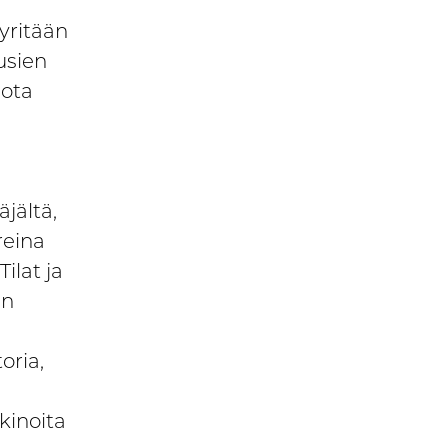
yritään
usien
iota
jältä,
reina
ilat ja
en
oria,
kinoita