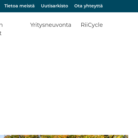
Tietoa meistä
Uutisarkisto
Ota yhteyttä
en
Yritysneuvonta
RiiCycle
t
okralaista?
Yritysneuvonta – Aloittava
Kiertotalous Riihimäellä 
Yrittäjä
liiketoimintaa ja arjen
Riihimäki
ratkaisuja
Yritysneuvonta – Toimiva
mat
Yritys
RiiCycle KIRITYS –
Kiertotalouden
ikat
Business Advisory Services
liiketoimintaekosysteem
Riihimäellä
t
Aloittavan yrittäjän
paikalliset palvelut
iikka
Kumppanihaku
Rahoitusagentti – hanke
Business Riihimäki –
Kokonaisratkaisut yrityksesi