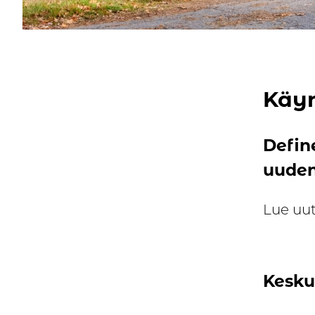
Käyn
Defin
uuden
Lue uu
Kesku