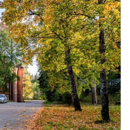
kasvuun
Business Riihimäki –
Comprehensive Solutions
for Your Business Growth