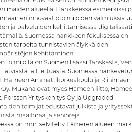
itteena on edistää senioritalouden kehitystä
n maiden alueella. Hankkeessa esimerkiksi p
maan eri innovaatiotoimijoiden valmiuksia u
den ja palveluiden kehittämisessä digitalisaat
tämällä. Suomessa hankkeen fokuksessa on
sten tarpeita tunnistavien älykkäiden
mpäristöjen kehittäminen.
en toimijoita on Suomen lisäksi Tanskasta, Venä
, Latviasta ja Liettuasta. Suomessa hankevetu
t Hämeen Ammattikorkeakoulu ja Riihimäen T
s Oy. Mukana ovat myös Hämeen liitto, Häme
ät, Forssan Yrityskehitys Oy ja Upgraded.
iden toimijat edustavat julkista ja yrityssekt
ista maailmaa ja senioreja.
ssa on mm. selvitelty Itämeren alueen mark