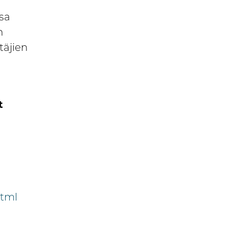
sa
n
ttäjien
t
html