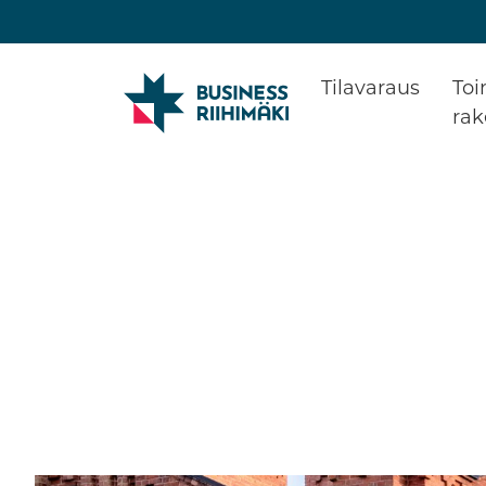
Tilavaraus
Toi
ra
Rake
Toimi
Yrity
Refe