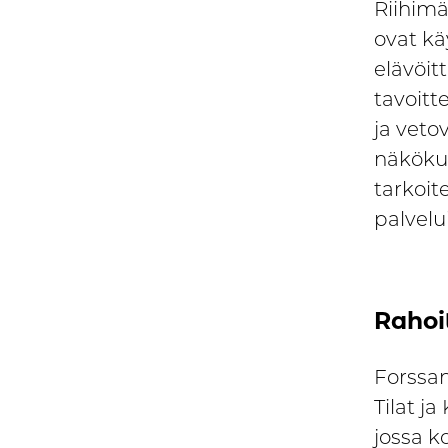
Riihimä
ovat k
elävöi
tavoitt
ja veto
näköku
tarkoi
palvel
Rahoi
Forssan
Tilat j
jossa k