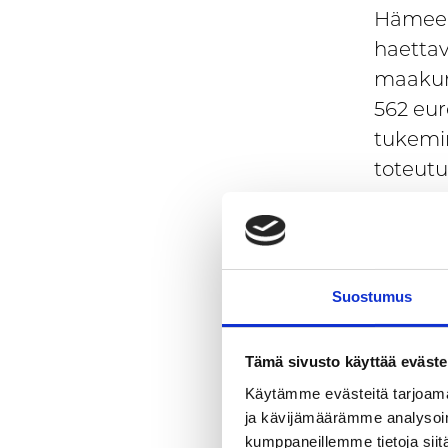
Hämeen 
haettav
maakun
562 eur
tukemin
toteutu
Yhteys
Suostumus
Viim
Tämä sivusto käyttää eväste
Elämy
Käytämme evästeitä tarjoama
ja kävijämäärämme analysoim
matk
kumppaneillemme tietoja siitä