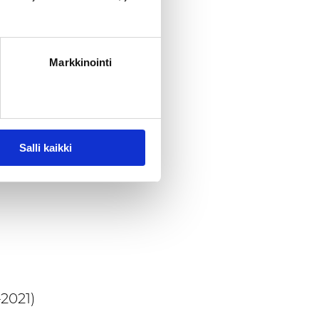
uun on
Markkinointi
nta- ja
ietoa
Salli kaikki
ymisen
2021)