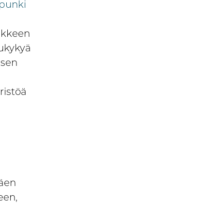
punki
nkkeen
lukykyä
isen
istöä
mäen
een,