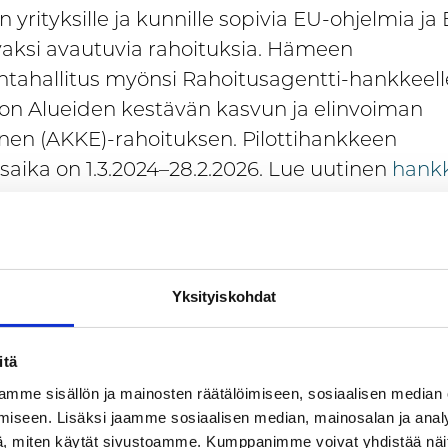
yrityksille ja kunnille sopivia EU-ohjelmia ja
aksi avautuvia rahoituksia. Hämeen
tahallitus myönsi Rahoitusagentti-hankkeell
on Alueiden kestävän kasvun ja elinvoiman
en (AKKE)-rahoituksen. Pilottihankkeen
saika on 1.3.2024–28.2.2026. Lue uutinen
hank
henkilö Laura Manner-Raappana puh. 040 55
Yksityiskohdat
eksi päättyneet hankkeet:
itä
kset esiin
– elämystaloudesta kasv
mme sisällön ja mainosten räätälöimiseen, sosiaalisen median
iseen. Lisäksi jaamme sosiaalisen median, mainosalan ja analy
ailuun Kanta-Hämeen maakunnan 
, miten käytät sivustoamme. Kumppanimme voivat yhdistää näitä t