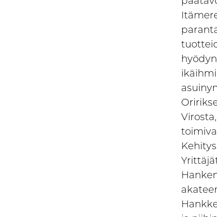
päätavo
Itämere
paranta
tuottei
hyödyn
ikäihmi
asuiny
Oririks
Virosta
toimiva
Kehity
Yrittäj
Hankema
akateem
Hankkee