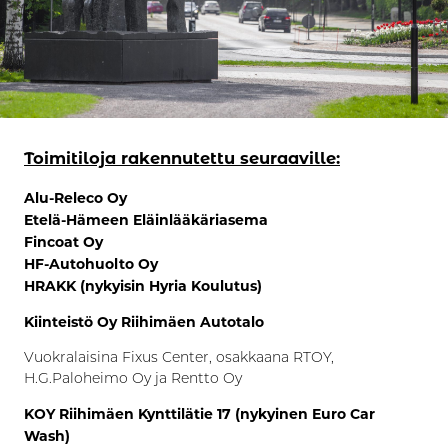
Toimitiloja rakennutettu seuraaville:
Alu-Releco Oy
Etelä-Hämeen Eläinlääkäriasema
Fincoat Oy
HF-Autohuolto Oy
HRAKK (nykyisin Hyria Koulutus)
Kiinteistö Oy Riihimäen Autotalo
Vuokralaisina Fixus Center, osakkaana RTOY,
H.G.Paloheimo Oy ja Rentto Oy
KOY Riihimäen Kynttilätie 17 (nykyinen Euro Car
Wash)