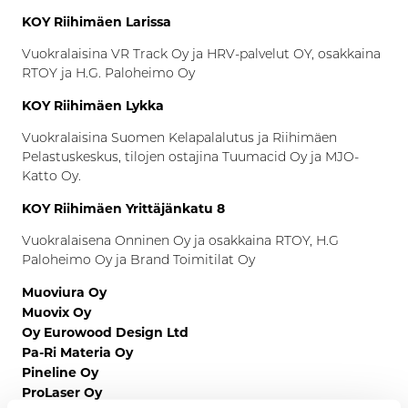
KOY Riihimäen Larissa
Vuokralaisina VR Track Oy ja HRV-palvelut OY, osakkaina
RTOY ja H.G. Paloheimo Oy
KOY Riihimäen Lykka
Vuokralaisina Suomen Kelapalalutus ja Riihimäen
Pelastuskeskus, tilojen ostajina Tuumacid Oy ja MJO-
Katto Oy.
KOY Riihimäen Yrittäjänkatu 8
Vuokralaisena Onninen Oy ja osakkaina RTOY, H.G
Paloheimo Oy ja Brand Toimitilat Oy
Muoviura Oy
Muovix Oy
Oy Eurowood Design Ltd
Pa-Ri Materia Oy
Pineline Oy
ProLaser Oy