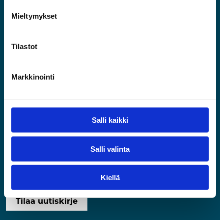
Mieltymykset
Tilastot
Käyntiosoite
Riihimäen Tilat ja Kehitys Oy
Markkinointi
Business Park Riihimäki
Kaartokatu 2
11100 Riihimäki
Salli kaikki
Yhteystiedot
050 568 0037
Salli valinta
etunimi.sukunimi@riihimaki.fi
Uutiskirje
Kiellä
Tilaa uutiskirje