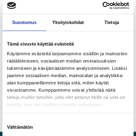
Putki-Valtti Oy/Imbello Oy
Raucell Oy
Reka Kiinteistöt Oy
Riihimäen Laatupinta Oy
Suostumus
Yksityiskohdat
Tietoja
Riihimäen Metallikaluste Oy
Ritema Oy
Sabriscan Oy
Tämä sivusto käyttää evästeitä
Sako Oy
Käytämme evästeitä tarjoamamme sisällön ja mainosten
Tarkkalan Kuljetus Oy
räätälöimiseen, sosiaalisen median ominaisuuksien
Trans Farm Oy
tukemiseen ja kävijämäärämme analysoimiseen. Lisäksi
jaamme sosiaalisen median, mainosalan ja analytiikka-
Ullan Pakari Oy
alan kumppaneillemme tietoja siitä, miten käytät
Vepro Oy
sivustoamme. Kumppanimme voivat yhdistää näitä
WSAB Puutavarakuivaamot Oy
tietoja muihin tietoihin, joita olet antanut heille tai joita on
kerätty, kun olet käyttänyt heidän palvelujaan.
Jaa artikkeli :
Facebook
Twitter
LinkedIn
Välttämätön