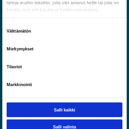
tietoja muihin tietoihin, joita olet antanut heille tai joita on
Kaartokatu 2
kerätty, kun olet käyttänyt heidän palvelujaan.
11100 Riihimäki
Yhteystiedot
Välttämätön
050 568 0037
etunimi.sukunimi@riihimaki.fi
Mieltymykset
Uutiskirje
Tilastot
Tilaa uutiskirje
Markkinointi
Tietosuojaseloste
Saavutettavuusseloste
Salli kaikki
Linkkejä
Riihimäen kaupunki
Salli valinta