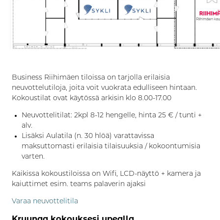
Business Riihimäen tiloissa on tarjolla erilaisia
neuvottelutiloja, joita voit vuokrata edulliseen hintaan.
Kokoustilat ovat käytössä arkisin klo 8.00-17.00
Neuvottelitilat: 2kpl 8-12 hengelle, hinta 25 € / tunti +
alv.
Lisäksi Aulatila (n. 30 hlöä) varattavissa
maksuttomasti erilaisia tilaisuuksia / kokoontumisia
varten.
Kaikissa kokoustiloissa on Wifi, LCD-näyttö + kamera ja
kaiuttimet esim. teams palaverin ajaksi
Varaa neuvottelitila
Kruunaa kokouksesi upealla