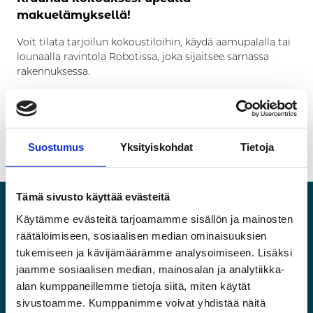
makuelämyksellä!
Voit tilata tarjoilun kokoustiloihin, käydä aamupalalla tai
lounaalla ravintola Robotissa, joka sijaitsee samassa
rakennuksessa.
Lue lisää ravintola Robotin sivuilta.
Jaa artikkeli :
Facebook
Twitter
LinkedIn
Suostumus
Yksityiskohdat
Tietoja
Tämä sivusto käyttää evästeitä
Käytämme evästeitä tarjoamamme sisällön ja mainosten
räätälöimiseen, sosiaalisen median ominaisuuksien
tukemiseen ja kävijämäärämme analysoimiseen. Lisäksi
jaamme sosiaalisen median, mainosalan ja analytiikka-
Käyntiosoite
alan kumppaneillemme tietoja siitä, miten käytät
Riihimäen Tilat ja Kehitys Oy
sivustoamme. Kumppanimme voivat yhdistää näitä
Business Park Riihimäki