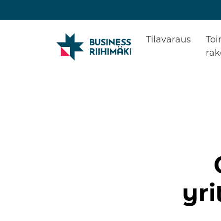
Tilavaraus
Toi
ra
Rake
Toimi
Yrity
Refe
yr