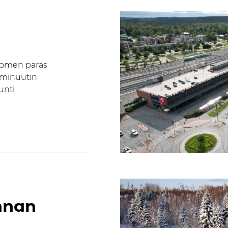
Suomen paras
5 minuutin
unti
innan