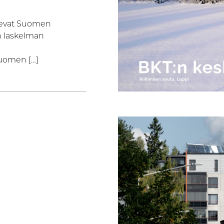
tsevat Suomen
n laskelman
Suomen […]