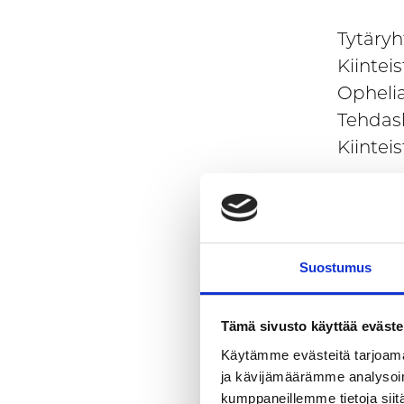
Tytäryh
Kiintei
Ophelia
Tehdask
Kiintei
Olemme
Yrittäj
Riihimä
Suostumus
Busines
Riihimä
Tämä sivusto käyttää eväste
tai kie
Käytämme evästeitä tarjoama
sijoitt
ja kävijämäärämme analysoim
kumppaneillemme tietoja siitä
toteutt