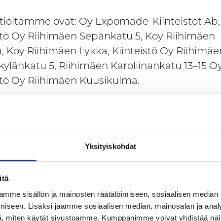
tiöitämme ovat: Oy Expomade-Kiinteistöt Ab,
stö Oy Riihimäen Sepänkatu 5, Koy Riihimäen
, Koy Riihimäen Lykka, Kiinteistö Oy Riihimäe
ylänkatu 5, Riihimäen Karoliinankatu 13–15 Oy
stö Oy Riihimäen Kuusikulma.
 mukana näissä yrityksissä: Koy Riihimäen
änkatu 8, Koy Riihimäen Larissa, Kiinteistö Oy
en Autotalo.
Yksityiskohdat
s Riihimäen keskeisiä tulostavoitteita on saa
elle pysyviä työpaikkoja 40 vuodessa, 1–3 robo
itä
rtotalousyritystä tai keskustaan/asemanseudul
mme sisällön ja mainosten räätälöimiseen, sosiaalisen median
uvaa kuluttajapalveluyritystä sijoittuu Riihimäe
iseen. Lisäksi jaamme sosiaalisen median, mainosalan ja analy
, miten käytät sivustoamme. Kumppanimme voivat yhdistää näitä t
aa 1–2 uudis- tai jalostusrakennushanketta.