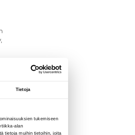
n
,
Tietoja
da
tiikka-
le
 ominaisuuksien tukemiseen
lle sekä
tiikka-alan
ietoja muihin tietoihin, joita