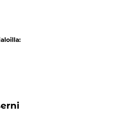
loilla:
erni