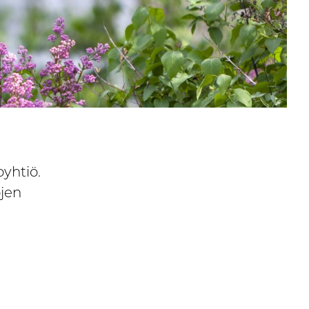
yhtiö.
ojen