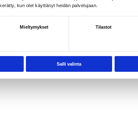
n kerätty, kun olet käyttänyt heidän palvelujaan.
an yhteydessä ja tehdään toiveistasi
Mieltymykset
Tilastot
imäellä!
Salli valinta
Jaa artikkeli :
Facebook
Twitter
LinkedIn