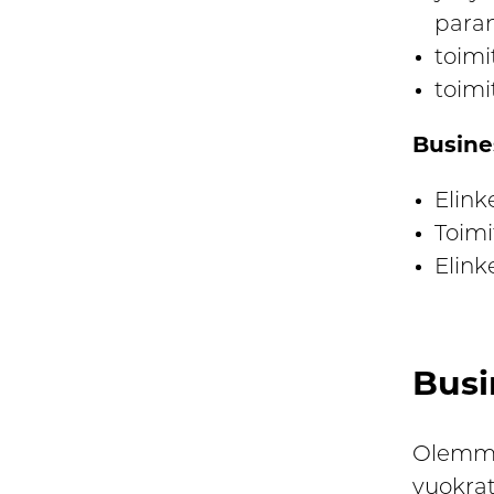
para
toimi
toimi
Busines
Elink
Toimi
Elink
Busi
Olemme 
vuokrat