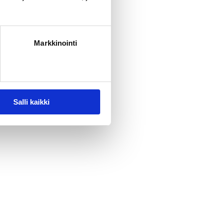
 totta
Markkinointi
Salli kaikki