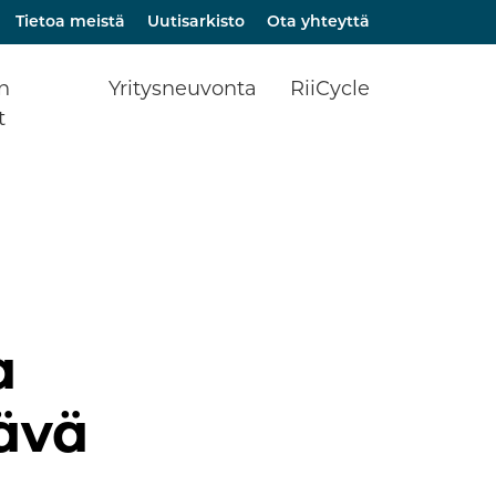
Tietoa meistä
Uutisarkisto
Ota yhteyttä
en
Yritysneuvonta
RiiCycle
t
okralaista?
Yritysneuvonta – Aloittava
Kiertotalous Riihimäellä 
Yrittäjä
liiketoimintaa ja arjen
Riihimäki
ratkaisuja
Yritysneuvonta – Toimiva
mat
Yritys
RiiCycle KIRITYS –
Kiertotalouden
ikat
Business Advisory Services
liiketoimintaekosysteem
Riihimäellä
t
Aloittavan yrittäjän
paikalliset palvelut
iikka
a
Kumppanihaku
Rahoitusagentti – hanke
ävä
Business Riihimäki –
Kokonaisratkaisut yrityksesi