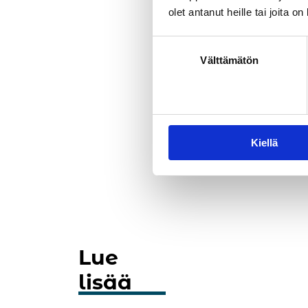
olet antanut heille tai joita o
Olla
Välttämätön
Riih
Kiellä
Lue
lisää