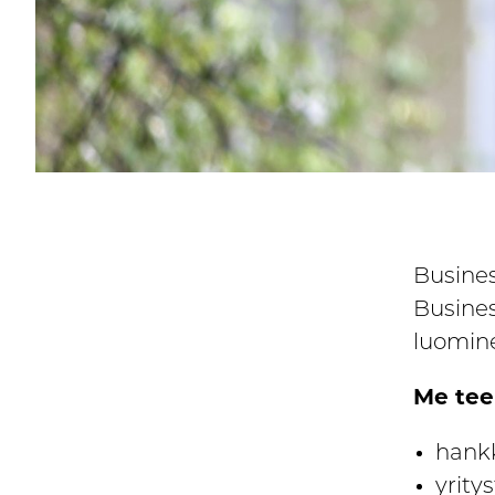
Busines
Busines
luomine
Me te
hankk
yrity