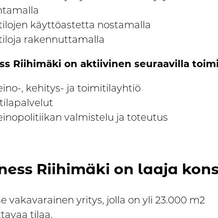
ntamalla
tilojen käyttöastetta nostamalla
tiloja rakennuttamalla
s Riihimäki on aktiivinen seuraavilla toimia
eino-, kehitys- ja toimitilayhtiö
tilapalvelut
einopolitiikan valmistelu ja toteutus
ness Riihimäki on laaja kons
vakavarainen yritys, jolla on yli 23.000 m2
tavaa tilaa.