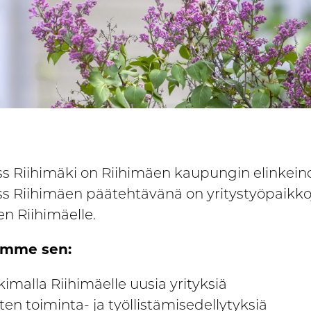
s Riihimäki on Riihimäen kaupungin elinkeino
s Riihimäen päätehtävänä on yritystyöpaikk
n Riihimäelle.
emme sen:
imalla Riihimäelle uusia yrityksiä
sten toiminta- ja työllistämisedellytyksiä