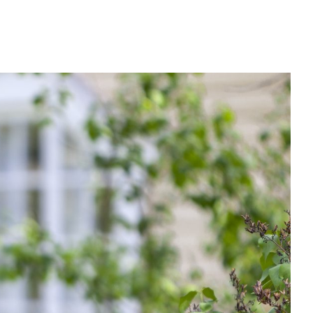
kasvuun
Business Riihimäki –
Comprehensive Solutions
for Your Business Growth