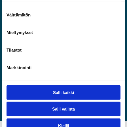
050 568 0037
etunimi.sukunimi@riihimaki.fi
Välttämätön
Uutiskirje
Mieltymykset
Tilaa uutiskirje
Tilastot
Tietosuojaseloste
Saavutettavuusseloste
Markkinointi
Linkkejä
Salli kaikki
Riihimäen kaupunki
Vapaat toimitilat
Vapaat tontit
Salli valinta
Kiellä