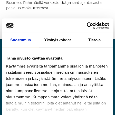
Business Riihimäellä verkostoidut ja saat ajantasaista
palvelua maksuttomasti.
Jaa artikkeli :
Facebook
Twitter
LinkedIn
Suostumus
Yksityiskohdat
Tietoja
Tämä sivusto käyttää evästeitä
Käytämme evästeitä tarjoamamme sisällön ja mainosten
Käyntiosoite
räätälöimiseen, sosiaalisen median ominaisuuksien
tukemiseen ja kävijämäärämme analysoimiseen. Lisäksi
Riihimäen Tilat ja Kehitys Oy
jaamme sosiaalisen median, mainosalan ja analytiikka-
Business Park Riihimäki
alan kumppaneillemme tietoja siitä, miten käytät
Kaartokatu 2
sivustoamme. Kumppanimme voivat yhdistää näitä
11100 Riihimäki
tietoja muihin tietoihin, joita olet antanut heille tai joita on
kerätty, kun olet käyttänyt heidän palvelujaan.
Yhteystiedot