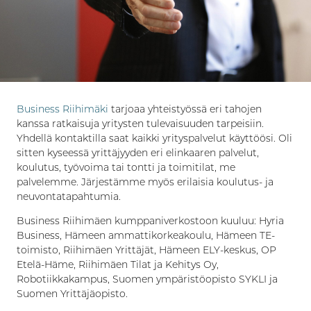
Business Riihimäki
tarjoaa yhteistyössä eri tahojen
kanssa ratkaisuja yritysten tulevaisuuden tarpeisiin.
Yhdellä kontaktilla saat kaikki yrityspalvelut käyttöösi. Oli
sitten kyseessä yrittäjyyden eri elinkaaren palvelut,
koulutus, työvoima tai tontti ja toimitilat, me
palvelemme. Järjestämme myös erilaisia koulutus- ja
neuvontatapahtumia.
Business Riihimäen kumppaniverkostoon kuuluu: Hyria
Business, Hämeen ammattikorkeakoulu, Hämeen TE-
toimisto, Riihimäen Yrittäjät, Hämeen ELY-keskus, OP
Etelä-Häme, Riihimäen Tilat ja Kehitys Oy,
Robotiikkakampus, Suomen ympäristöopisto SYKLI ja
Suomen Yrittäjäopisto.