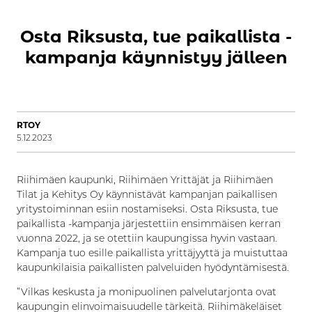
Osta Rik­sus­ta, tue pai­kal­lis­ta -
kam­pan­ja käyn­nis­tyy jäl­leen
RTOY
5.12.2023
Riihimäen kaupunki, Riihimäen Yrittäjät ja Riihimäen
Tilat ja Kehitys Oy käynnistävät kampanjan paikallisen
yritystoiminnan esiin nostamiseksi. Osta Riksusta, tue
paikallista -kampanja järjestettiin ensimmäisen kerran
vuonna 2022, ja se otettiin kaupungissa hyvin vastaan.
Kampanja tuo esille paikallista yrittäjyyttä ja muistuttaa
kaupunkilaisia paikallisten palveluiden hyödyntämisestä.
”Vilkas keskusta ja monipuolinen palvelutarjonta ovat
kaupungin elinvoimaisuudelle tärkeitä. Riihimäkeläiset