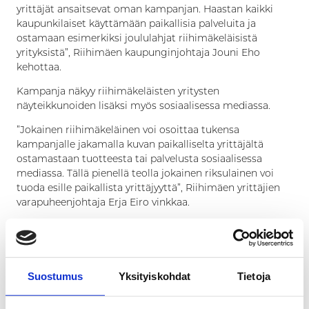
yrittäjät ansaitsevat oman kampanjan. Haastan kaikki
kaupunkilaiset käyttämään paikallisia palveluita ja
ostamaan esimerkiksi joululahjat riihimäkeläisistä
yrityksistä”, Riihimäen kaupunginjohtaja Jouni Eho
kehottaa.
Kampanja näkyy riihimäkeläisten yritysten
näyteikkunoiden lisäksi myös sosiaalisessa mediassa.
”Jokainen riihimäkeläinen voi osoittaa tukensa
kampanjalle jakamalla kuvan paikalliselta yrittäjältä
ostamastaan tuotteesta tai palvelusta sosiaalisessa
mediassa. Tällä pienellä teolla jokainen riksulainen voi
tuoda esille paikallista yrittäjyyttä”, Riihimäen yrittäjien
varapuheenjohtaja Erja Eiro vinkkaa.
Some-postauksen yhteydessä kannattaa käyttää
kampanjaan liittyviä hästägejä #OstaRiksusta
#TuePaikallista #Riihimäki ja #RakasRiksu.
Suostumus
Yksityiskohdat
Tietoja
Lisätiedot:
Kaupunginjohtaja Jouni Eho, Riihimäen kaupunki, 044