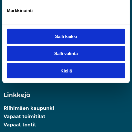
Yhteystiedot
Markkinointi
050 568 0037
etunimi.sukunimi@riihimaki.fi
Uutiskirje
Salli kaikki
Tilaa uutiskirje
Salli valinta
Kiellä
Tietosuojaseloste
Saavutettavuusseloste
Linkkejä
Riihimäen kaupunki
Vapaat toimitilat
Vapaat tontit