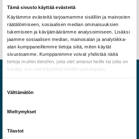
7676 674
Tämä sivusto käyttää evästeitä
Varapuheenjohtaja Erja Eiro, Riihimäen yrittäjät, 050 5222
Käytämme evästeitä tarjoamamme sisällön ja mainosten
244
räätälöimiseen, sosiaalisen median ominaisuuksien
tukemiseen ja kävijämäärämme analysoimiseen. Lisäksi
jaamme sosiaalisen median, mainosalan ja analytiikka-
Jaa artikkeli :
Facebook
Twitter
LinkedIn
alan kumppaneillemme tietoja siitä, miten käytät
sivustoamme. Kumppanimme voivat yhdistää näitä
tietoja muihin tietoihin, joita olet antanut heille tai joita on
kerätty, kun olet käyttänyt heidän palvelujaan.
Välttämätön
Käyntiosoite
Riihimäen Tilat ja Kehitys Oy
Mieltymykset
Business Park Riihimäki
Kaartokatu 2
11100 Riihimäki
Tilastot