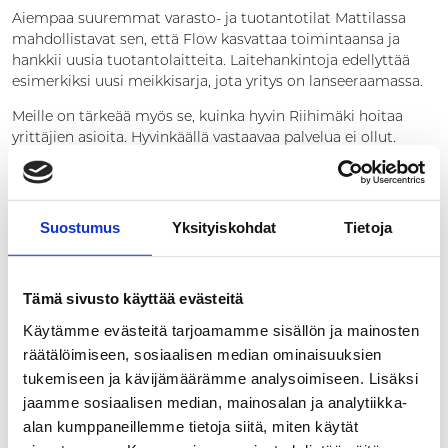
Aiempaa suuremmat varasto- ja tuotantotilat Mattilassa
mahdollistavat sen, että Flow kasvattaa toimintaansa ja
hankkii uusia tuotantolaitteita. Laitehankintoja edellyttää
esimerkiksi uusi meikkisarja, jota yritys on lanseeraamassa.
Meille on tärkeää myös se, kuinka hyvin Riihimäki hoitaa
yrittäjien asioita. Hyvinkäällä vastaavaa palvelua ei ollut.
Riihimäellä yrittäjistä huolehtiminen on aivan omaa
luokkaansa”, Kunnari sanoo.
Riihimäeltä Flow:n tuotteita lähtee eteenpäin
Suostumus
Yksityiskohdat
Tietoja
tukkukauppiaille ja jälleenmyyjille. Lisäksi yritys on
avaamassa Riihimäelle tehtaanmyymälän. Myymälässä
aiotaan järjestää muutaman kerran vuodessa outlet-päiviä,
Tämä sivusto käyttää evästeitä
jotka ovat olleet suuressa suosiossa Hyvinkäällä. Tavallisesti
tehtaanmyymälä on avoimena arkipäivisin ja Flow:n omasta
Käytämme evästeitä tarjoamamme sisällön ja mainosten
verkkokaupasta tilattuja tuotteita voi noutaa Mattilasta jo
räätälöimiseen, sosiaalisen median ominaisuuksien
nyt.
tukemiseen ja kävijämäärämme analysoimiseen. Lisäksi
Flow:n tuotteita myydään muun muassa Tokmannilla ja
jaamme sosiaalisen median, mainosalan ja analytiikka-
Ruohonjuuressa.
alan kumppaneillemme tietoja siitä, miten käytät
Flow:n kosmetiikkatuotteet valmistetaan