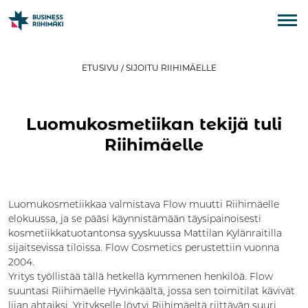
ETUSIVU
/
SIJOITU RIIHIMÄELLE
Luomukosmetiikan tekijä tuli
Riihimäelle
Luomukosmetiikkaa valmistava Flow muutti Riihimäelle
elokuussa, ja se pääsi käynnistämään täysipainoisesti
kosmetiikkatuotantonsa syyskuussa Mattilan Kylänraitilla
sijaitsevissa tiloissa. Flow Cosmetics perustettiin vuonna
2004.
Yritys työllistää tällä hetkellä kymmenen henkilöä. Flow
suuntasi Riihimäelle Hyvinkäältä, jossa sen toimitilat kävivät
liian ahtaiksi. Yritykselle löytyi Riihimäeltä riittävän suuri