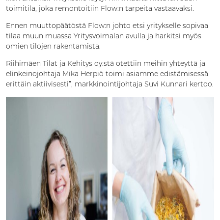
toimitila, joka remontoitiin Flow:n tarpeita vastaavaksi.
Ennen muuttopäätöstä Flow:n johto etsi yritykselle sopivaa
tilaa muun muassa Yritysvoimalan avulla ja harkitsi myös
omien tilojen rakentamista.
Riihimäen Tilat ja Kehitys oy:stä otettiin meihin yhteyttä ja
elinkeinojohtaja Mika Herpiö toimi asiamme edistämisessä
erittäin aktiivisesti”, markkinointijohtaja Suvi Kunnari kertoo.