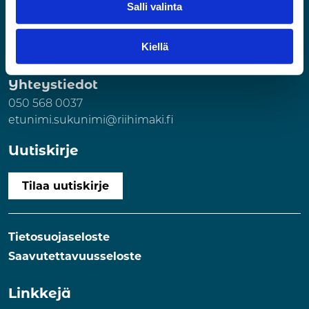
Riihimäen Tilat ja Kehitys Oy
Salli valinta
Business Park Riihimäki
Kaartokatu 2
Kiellä
11100 Riihimäki
Yhteystiedot
050 568 0037
etunimi.sukunimi@riihimaki.fi
Uutiskirje
Tilaa uutiskirje
Tietosuojaseloste
Saavutettavuusseloste
Linkkejä