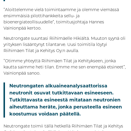
”Aloittelemme vielä toimintaamme ja olemme viemässä
ensimmäisiä pilottihankkeita sellu- ja
bioenergiateollisuudelle”, toimitusjohtaja Hannes
Vainionpää kertoo.
Neutrongate suuntasi Riihimäelle Hikiältä. Muuton syynä oli
yrityksen lisääntynyt tilantarve. Uusi toimitila löytyi
Riihimäen Tilat ja Kehitys Oy:n avulla.
”Otimme yhteyttä Riihimäen Tilat ja Kehitykseen, jonka
kautta saimme heti tilan. Emme me sen enempää etsineet”,
Vainionpää sanoo.
Neutrongaten alkuaineanalysaattorissa
neutronit osuvat tutkittavaan esineeseen.
Tutkittavasta esineestä mitataan neutronien
aiheuttama heräte, jonka perusteella esineen
koostumus voidaan päätellä.
Neutrongate toimii tällä hetkellä Riihimäen Tilat ja Kehitys