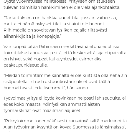
Oy:ltä vuokratuissa hallitiloissa. Yrityksen omistukseen
tulevan toimitilan hankkiminen ei ole vielä ajankohtaista.
”Tarkoituksena on hankkia uudet tilat jossain vaiheessa,
mutta ei nämä nykyiset tilat ja sijainti ole huonot.
Riihimäellä on soveltavan fysiikan pajalle riittävästi
alihankkijoita ja konepajoja.”
Vainionpää pitää Riihimäen merkittävänä etuna edullisia
toimitilakustannuksia ja sitä, että keskeiseltä sijaintipaikalta
on lyhyet sekä nopeat kulkuyhteydet esimerkiksi
pääkaupunkiseudulle.
”Meidän toimintamme kannalta ei ole kriittistä olla Kehä 3:n
sisäpuolella. Infrastruktuurikustannukset ovat täällä
huomattavasti edullisemmat”, hän sanoo.
Työvoimaa yritys ei löydä kovinkaan helposti lähiseudulta, ei
edes koko maasta. Ydinfysiikan ammattilaisten
työmarkkinat ovat maailmanlaajuiset.
”Rekrytoimme todennäköisesti kansainvälisiltä markkinoilta.
Alan työvoiman kysyntä on kovaa Suomessa ja länsimaissa”,