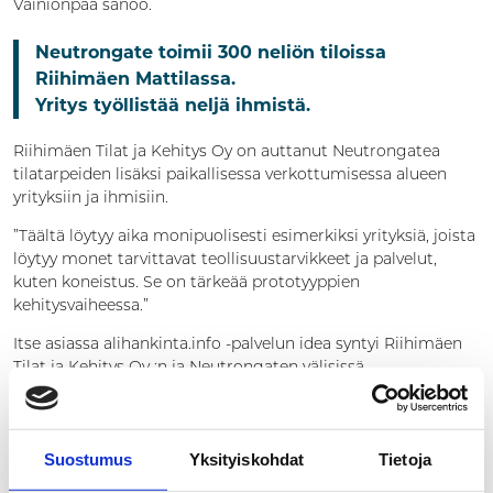
Vainionpää sanoo.
Neutrongate toimii 300 neliön tiloissa
Riihimäen Mattilassa.
Yritys työllistää neljä ihmistä.
Riihimäen Tilat ja Kehitys Oy on auttanut Neutrongatea
tilatarpeiden lisäksi paikallisessa verkottumisessa alueen
yrityksiin ja ihmisiin.
”Täältä löytyy aika monipuolisesti esimerkiksi yrityksiä, joista
löytyy monet tarvittavat teollisuustarvikkeet ja palvelut,
kuten koneistus. Se on tärkeää prototyyppien
kehitysvaiheessa.”
Itse asiassa alihankinta.info -palvelun idea syntyi Riihimäen
Tilat ja Kehitys Oy :n ja Neutrongaten välisissä
keskusteluissa.
Suostumus
Yksityiskohdat
Tietoja