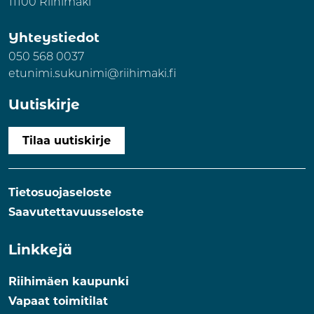
11100 Riihimäki
Yhteystiedot
050 568 0037
etunimi.sukunimi@riihimaki.fi
Uutiskirje
Tilaa uutiskirje
Tietosuojaseloste
Saavutettavuusseloste
Linkkejä
Riihimäen kaupunki
Vapaat toimitilat