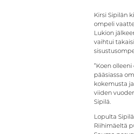
Kirsi Sipilän 
ompeli vaattei
Lukion jälke
vaihtui takai
sisustusompeli
”Koen olleeni
pääsiassa oma
kokemusta ja 
viiden vuoden
Sipilä.
Lopulta Sipilä
Riihimäeltä p