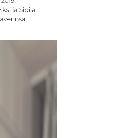
 2019.
si ja Sipilä
kaverinsa