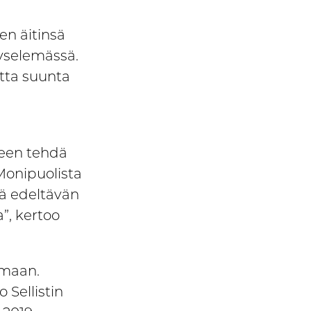
kasvuun
Business Riihimäki –
en äitinsä
Comprehensive Solutions
 kyselemässä.
for Your Business Growth
tta suunta
keen tehdä
Monipuolista
tä edeltävän
”, kertoo
tamaan.
 Sellistin