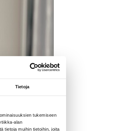
Tietoja
 ominaisuuksien tukemiseen
tiikka-alan
ietoja muihin tietoihin, joita