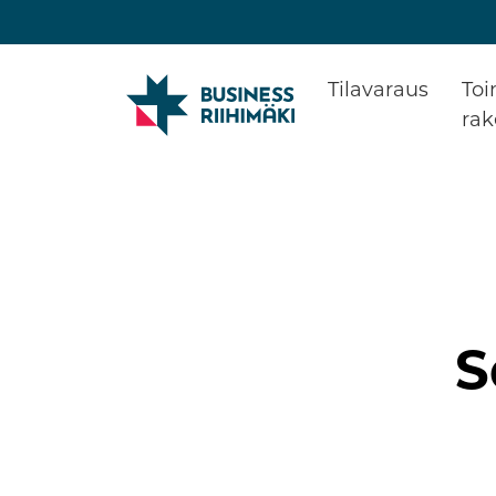
Tilavaraus
Toi
ra
Rake
Toimi
Yrity
Refe
S