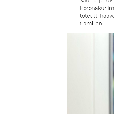
Sauma perustet
Koronakurjimu
toteutti haav
Camillan.