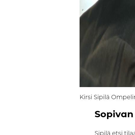
Kirsi Sipilä Ompeli
Sopivan 
Sipilä etsi til