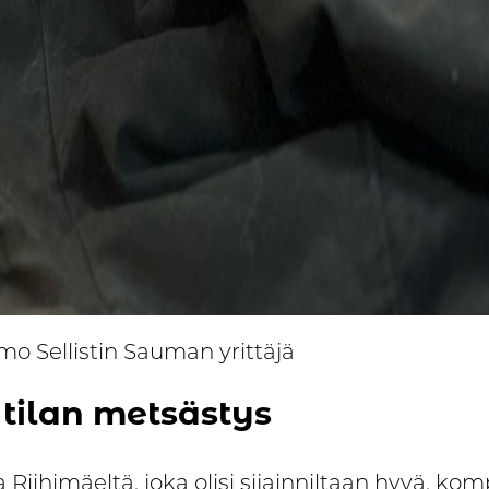
mo Sellistin Sauman yrittäjä
tilan metsästys
aa Riihimäeltä, joka olisi sijainniltaan hyvä, kom