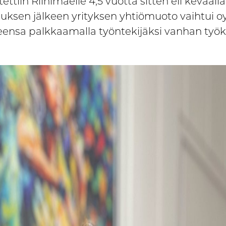
tiin Riihimäelle 4,5 vuotta sitten eli keväällä
ksen jälkeen yrityksen yhtiömuoto vaihtui oy:k
eensa palkkaamalla työntekijäksi vanhan työ