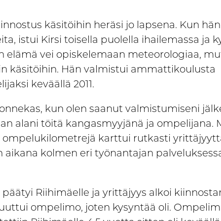
kiinnostus käsitöihin heräsi jo lapsena. Kun hän
ta, istui Kirsi toisella puolella ihailemassa ja
en elämä vei opiskelemaan meteorologiaa, mu
sin käsitöihin. Hän valmistui ammattikoulusta
jaksi keväällä 2011.
 onnekas, kun olen saanut valmistumiseni jäl
n alani töitä kangasmyyjänä ja ompelijana. 
ompelukilometrejä karttui rutkasti yrittäjyyt
 aikana kolmen eri työnantajan palveluksessa
 päätyi Riihimäelle ja yrittäjyys alkoi kiinnos
uuttui ompelimo, joten kysyntää oli. Ompelimo