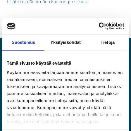
Lisätietoja Riihimäen kaupungin sivuilta
Jaa artikkeli :
Facebook
Twitter
LinkedIn
Suostumus
Yksityiskohdat
Tietoja
Tämä sivusto käyttää evästeitä
Käytämme evästeitä tarjoamamme sisällön ja mainosten
Käyntiosoite
räätälöimiseen, sosiaalisen median ominaisuuksien
Riihimäen Tilat ja Kehitys Oy
tukemiseen ja kävijämäärämme analysoimiseen. Lisäksi
Business Park Riihimäki
jaamme sosiaalisen median, mainosalan ja analytiikka-
Kaartokatu 2
alan kumppaneillemme tietoja siitä, miten käytät
11100 Riihimäki
sivustoamme. Kumppanimme voivat yhdistää näitä
tietoja muihin tietoihin, joita olet antanut heille tai joita on
Yhteystiedot
kerätty, kun olet käyttänyt heidän palvelujaan.
050 568 0037