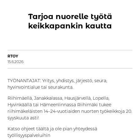
Tarjoa nuorelle työtä
keikkapankin kautta
RTOY
15.6.2026
TYÖNANTAJAT: Yritys, yhdistys, järjestö, seura,
hyvinvointialue tai seurakunta.
Riihimäellä, Janakkalassa, Hausjärvellä, Lopella,
Hyvinkäällä tai Hämeenlinnassa Riihimäki tukee
riihimäkeläisten 14–24-vuotiaiden nuorten työkeikkoja 20.
syyskuuta asti!
Katso ohjeet täältä ja ole pian yhteydessä
työllisyyspalveluihin