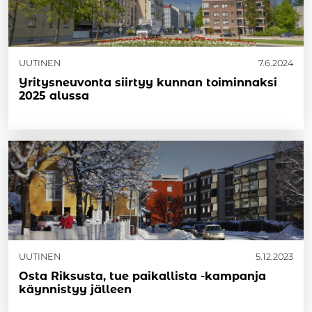
UUTINEN
7.6.2024
Yritysneuvonta siirtyy kunnan toiminnaksi
2025 alussa
UUTINEN
5.12.2023
Osta Rik­sus­ta, tue pai­kal­lis­ta -kam­pan­ja
käyn­nis­tyy jäl­leen