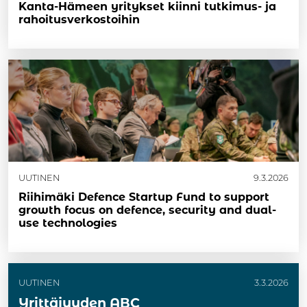
Kanta-Hämeen yritykset kiinni tutkimus- ja
rahoitusverkostoihin
UUTINEN
9.3.2026
Riihimäki Defence Startup Fund to support
growth focus on defence, security and dual-
use technologies
UUTINEN
3.3.2026
Yrittäjyyden ABC