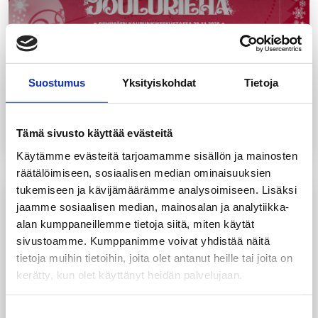
Suostumus
Yksityiskohdat
Tietoja
UUTINEN
27.10.2025
Joulurieha Riihimäen kaupunkikeskustassa
Tämä sivusto käyttää evästeitä
Käytämme evästeitä tarjoamamme sisällön ja mainosten
räätälöimiseen, sosiaalisen median ominaisuuksien
tukemiseen ja kävijämäärämme analysoimiseen. Lisäksi
jaamme sosiaalisen median, mainosalan ja analytiikka-
alan kumppaneillemme tietoja siitä, miten käytät
sivustoamme. Kumppanimme voivat yhdistää näitä
tietoja muihin tietoihin, joita olet antanut heille tai joita on
kerätty, kun olet käyttänyt heidän palvelujaan.
UUTINEN
2.10.2025
Suomen Uusyrityskeskukset ry:n tuore