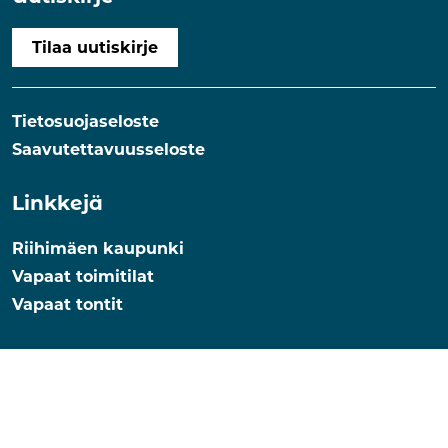
Tilaa uutiskirje
Tietosuojaseloste
Saavutettavuusseloste
Linkkejä
Riihimäen kaupunki
Vapaat toimitilat
Vapaat tontit