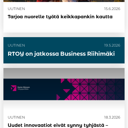
UUTINEN
15.6.2026
Tarjoa nuorelle työtä keikkapankin kautta
UUTINEN
19.5.2026
RTOY on jatkossa Business Riihimäki
UUTINEN
18.3.2026
Uudet innovaatiot eivät synny tyhjästä –