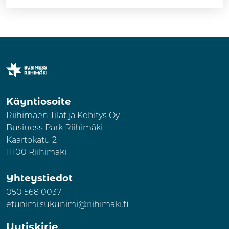
Käyntiosoite
Riihimäen Tilat ja Kehitys Oy
Business Park Riihimäki
Kaartokatu 2
11100 Riihimäki
Yhteystiedot
050 568 0037
etunimi.sukunimi@riihimaki.fi
Uutiskirje